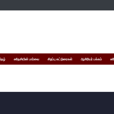
இதழ்
சுதேசியின் பார்வை
சிறப்பு கட்டுரைகள்
ஆசிரியர் பக்கம்
சு