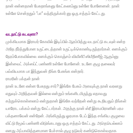
நான் என்னதான் பேசுறாங்கனு கேட்கலாம்னு உள்ளே போனேனன். நான்
உள்ளே சென்றதும் “பா” வந்திருக்கார் னு ஒரு சத்தம் கேட்டது.
வடநாட்டு கடவுளா?
முக்கியமாக இராமர் கோவில் இடிப்பில் ஆரம்பித்து வடநாட்டு கடவுள் என்ற
அதே நீர்த்துபோன உருட்டைத்தான் உருட்டிக்கொண்டிருந்தார்கள். எனக்கும்
நேரம்போகவில்லை. எனக்கும் கொஞ்சம் விவீஸீபீ ஸிமீறீணீஜ் ஆகும்னு
இன்வைட் அக்ஸப்ட் பண்ணி உள்ளே போனேன். உடனே குழு தலைவர்
பவ்வியமாக பா இந்துவன் நீங்க பேசுங்க என்றார்.
ராமரின் பக்தன் நான்
நான் உடனே என்ன பேசுறது சார்? இங்கே பேசும் அளவுக்கு நான் வரலாறு
எதுவும் அறிந்தவன் இல்லை என்றும் உங்களிடமிருந்து எதாவது
கற்றுக்கொள்ளலாம் என்றுதான் இங்கே வந்தேன் என்று கூறியதும் நீங்கள்
யாரோட பக்கம் என்று கேட்டார்கள். அதற்கு நான் ஸ்ரீ இராமபிரானின் பரம
பக்தனாவேன் என்றேன். அங்கிருந்து ஓரமாக டேய் இந்த சங்கிய குழுவை
விட்டு ரிமூவ் பண்ணி விடுங்கடானு ஒரு சத்தம் கேட்டது. அதெயெல்லாம்
எனது அப்பாவித்தனமான பேச்சால் குழு நடுவர் கண்டுகொள்வதாக