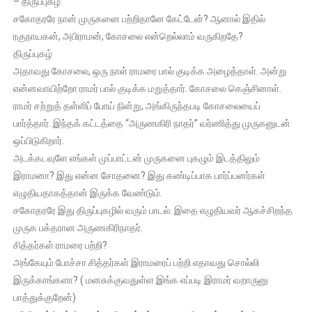
– திருப்புகழ்
சகோதரரே நான் முருகனை பற்றிதானே கேட்டேன்? ஆனால் இதில்
ரகுநாயகன், அபிராமன், கோசலை என்றெல்லாம் வருகிறதே?
திருப்புகழ்
அதாவது கோசலை, ஒரு நாள் ராமரை பால் குடிக்க அழைத்தாள். அன்று
என்னவாயிற்றோ ராமர் பால் குடிக்க மறுத்தார். கோசலை கெஞ்சினாள்.
ராமர் சற்றுத் தள்ளிப் போய் நின்று, அங்கிருந்தபடி கோசலையைப்
பார்த்தார். இந்தக் கட்டத்தை “அருணகிரி நாதர்” வர்ணித்து முருகனுடன்
ஒப்பிடுகிறார்.
அடக்கடவுளே எங்கள் முப்பாட்டன் முருகனை புகழும் இடத்திலும்
இராமனா? இது என்ன சோதனை? இது கண்டிப்பாக பார்ப்பனர்கள்
எழுதியதாகத்தான் இருக்க வேண்டும்.
சகோதரரே இது திருப்புகழில் வரும் பாடல். இதை எழுதியவர் ஆகச்சிறந்த
முருக பக்தரான அருணகிரிநாதர்.
சித்தர்கள் ராமரை பற்றி?
அங்கேயும் போச்சா சித்தர்கள் இராமரைப் பற்றி எதாவது சொல்லி
இருக்காங்களா? ( மனசுக்குவதுள்ள இங்க எப்படி இராமர் வறாருனு
பாத்துக்குறேன்)