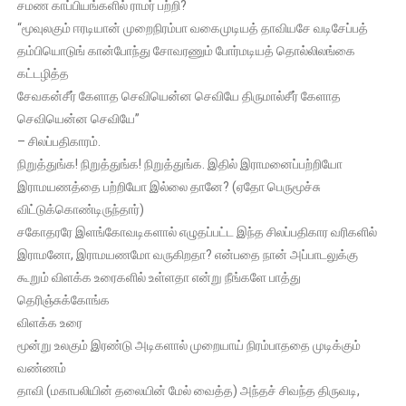
சமண காப்பியங்களில் ராமர் பற்றி?
“மூவுலகும் ஈரடியான் முறைநிரம்பா வகைமுடியத் தாவியசே வடிசேப்பத்
தம்பியொடுங் கான்போந்து சோவரணும் போர்மடியத் தொல்லிலங்கை
கட்டழித்த
சேவகன்சீர் கேளாத செவியென்ன செவியே திருமால்சீர் கேளாத
செவியென்ன செவியே”
– சிலப்பதிகாரம்.
நிறுத்துங்க! நிறுத்துங்க! நிறுத்துங்க. இதில் இராமனைப்பற்றியோ
இராமயணத்தை பற்றியோ இல்லை தானே? (ஏதோ பெருமூச்சு
விட்டுக்கொண்டிருந்தார்)
சகோதரரே இளங்கோவடிகளால் எழுதப்பட்ட இந்த சிலப்பதிகார வரிகளில்
இராமனோ, இராமயணமோ வருகிறதா? என்பதை நான் அப்பாடலுக்கு
கூறும் விளக்க உரைகளில் உள்ளதா என்று நீங்களே பாத்து
தெரிஞ்சுக்கோங்க
விளக்க உரை
மூன்று உலகும் இரண்டு அடிகளால் முறையாய் நிரம்பாததை முடிக்கும்
வண்ணம்
தாவி (மகாபலியின் தலையின் மேல் வைத்த) அந்தச் சிவந்த திருவடி,