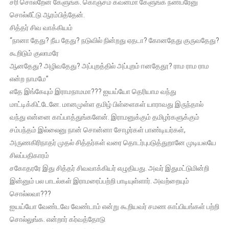
சரி சொல்றேன் கேளுங்க. கொஞ்சம் கவனமா கேளுங்க நண்பரேனு
சொல்லீட்டு ஆரம்பித்தேன்.
சித்தர் சிவ வாக்கியம்
“நானா தேது? நீய தேது? நடுவில் நின்றது ஏதடா? கோனதேது குருவதேது?
கூறிடும் குலாமரே
ஆனதேது? அழிவதேது? அப்புறத்தில் அப்புறம் ஈனதேதூ? ராம ராம ராம
என்ற நாமமே”
எதே இங்கேயும் இராமநாமமா??? ஐயய்யோ தெரியாம வந்து
மாட்டிக்கிட்டேனே. மானமுள்ள தமிழ் பிள்ளைகள் யாராவது இருந்தால்
வந்து என்னை காப்பாத்துங்களேன். இராமனுக்கும் தமிழர்களுக்கும்
சம்பந்தம் இல்லைனு நான் சொன்னா சோழர்கள் பாண்டியர்கள்,
அருணகிரிநாதர் முதல் சித்தர்கள் வரை தொடர்புபடுத்துறானே முடியலயே
சிலப்பதிகாரம்
சகோதரரே இது சித்தர் சிவவாக்கியர் எழுதியது. அவர் இதுமட்டுமின்றி
இன்னும் பல பாடல்கள் இராமரைப்பற்றி பாடியுள்ளார். அவற்றையும்
சொல்லவா???
ஐயய்யோ வேண்டவே வேண்டாம் என்று கூறியவர் சமண காப்பியங்கள் பற்றி
சொல்லுங்க. என்றார் கர்வத்தோடு