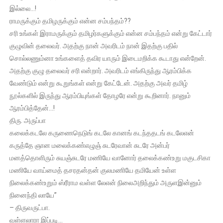
இல்லை…!
ராமருக்கும் தமிழருக்கும் என்ன சம்பந்தம்??
சரி உங்கள் இராமருக்கும் தமிழர்களுக்கும் என்ன சம்பந்தம் என்று கேட்டார்
குழுவின் தலைவர். அதற்கு நான் அவரிடம் நான் இதற்கு பதில்
சொல்லணும்னா உங்களைத் தவிர யாரும் இடைமறிக்க கூடாது என்றேன்.
அதற்கு குழு தலைவர் சரி என்றார். அவரிடம் எங்கிருந்து ஆரம்பிக்க
வேண்டும் என்று கூறுங்கள் என்று கேட்டேன். அதற்கு அவர் தமிழ்
நூல்களில் இருந்து ஆரம்பியுங்கள் தோழரே என்று கூறினார். நானும்
ஆரம்பித்தேன்…!
திரு. அருப்பா
கலைக்கடலே கருணைநெடுங் கடலே கானங் கடந்ததடங் கடலேஎன்
கருத்தே ஞான மலைக்கண்எழுஞ் சுடரேவான் சுடரே அன்பர்
மனத்தொளிரும் சுயஞ்சுடரே மணியே வானோர் தலைக்கண்உறு மகுடசிகா
மணியே வாய்மைத் தசரதன்தன் குலமணியே தமியேன் உள்ள
நிலைக்கண்உறும் ஸ்ரீராம வள்ள லேஎன் நிலைஅறிந்தும் அருளஇன்னும்
நினைந்தி லாயே”
– திருவருட்பா.
வள்ளலாரா இப்படி…