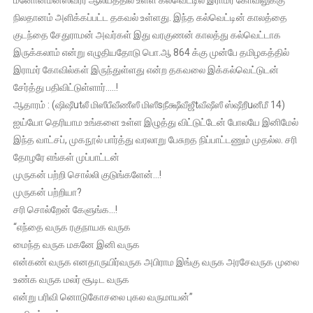
நிலதானம் அளிக்கப்பட்ட தகவல் உள்ளது. இந்த கல்வெட்டின் காலத்தை
குடந்தை சேதுராமன் அவர்கள் இது வரகுணன் காலத்து கல்வெட்டாக
இருக்கலாம் என்று எழுதியதோடு பொ.ஆ 864 க்கு முன்பே தமிழகத்தில்
இராமர் கோவில்கள் இருந்துள்ளது என்ற தகவலை இக்கல்வெட்டுடன்
சேர்த்து பதிவிட்டுள்ளார்…..!
ஆதாரம் : (ஷிஷீutலீ மிஸீபீவீணீஸீ மிஸீsநீக்ஷீவீஜீtவீஷீஸீ ஸ்ஷீறீuனீமீ 14)
ஐய்யோ தெரியாம உங்களை உள்ள இழுத்து விட்டுட்டேன் போலயே இனிமேல்
இந்த வாட்சப், முகநூல் பார்த்து வரலாறு பேசுறத நிப்பாட்டணும் முதல்ல. சரி
தோழரே எங்கள் முப்பாட்டன்
முருகன் பற்றி சொல்லி குடுங்களேன்…!
முருகன் பற்றியா?
சரி சொல்றேன் கேளுங்க…!
“எந்தை வருக ரகுநாயக வருக
மைந்த வருக மகனே இனி வருக
என்கண் வருக எனதாருயிர்வருக அபிராம இங்கு வருக அரசேவருக முலை
உண்க வருக மலர் சூடிட வருக
என்று பரிவி னொடுகோசலை புகல வருமாயன்”