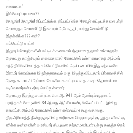
தானமாக”
இங்கேயும் ராமனா??
தோழரே! தோழரே! நிப்பாட்டுங்க. நிப்பாட்டுங்க! சோழர் கட்டிடக்கலை பற்றி
சொல்றதா சொல்லீட்டு இங்கயும் அயோத்தி ராமர்னு சொல்லீட்டு
இருக்கீங்க??? ஏன்?
கல்வெட்டு சாட்சி
இதுவும் சோழர்களின் கட்டிடக்கலை சம்பந்தமானதுதான் சகோதரரே.
அதாவது காஞ்சிபுரம் கைலாசநாதர் கோவிலில் உள்ள காமாக்ஷி அம்மன்
சந்நிதியில் கிடைத்த கல்வெட்டுகளின் அடிப்படையில் இது ஏற்கனவே
இராமர் கோவிலாக இருந்ததாகவும் அது இடிந்துவிட்டதால் பிற்காலத்தில்
அதை காமாட்சி அம்மன் கோவிலாக கட்டியுள்ளதாகவும் தொல்லியல்
ஆய்வாளர்கள் பதிவு செய்துள்ளனர்.
அதாவது இதற்கு சான்றாக பொ.ஆ. 941 ஆம் ஆண்டில் முதலாம்
பராந்தகச் சோழனின் 34 ஆவது ஆட்சியாண்டில் வெட்டப்பட்ட இன்று
காமாட்சி அம்மன் கோவிலில் உள்ள கல்வெட்டு கூறுவதாவது,
திரு அயோத்தி நின்றருளுகின்ற ஸ்ரீராகவ பெருமாளுக்கு நுந்தா விளக்கு
எரிக்க மன்னனின் அரசியார் சீயபுவன சுந்தரமணியார் பத்து களஞ்சு நெல்
தானமாக கொடுத்த தகவல் உள்ளது.இங்கே இராமன் இருக்குமிடம்