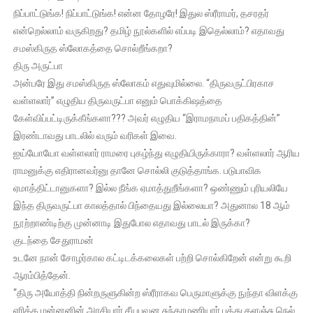
நிப்பாட்டுங்க! நிப்பாட்டுங்க! என்ன தோழரே! இதுல ஸ்ரீராமர், தசரதர்
என்றெல்லாம் வருகிறது? தமிழ் நூல்களில் எப்படி இதெல்லாம்? எதாவது
சமஸ்கிருத ஸ்லோகத்தை சொல்றீங்கறா?
திரு அருட்பா
அன்பரே இது சமஸ்கிருத ஸ்லோகம் எதுவுமில்லை. “திருவருட்பிரகாச
வள்ளலார்” எழுதிய திருவருட்பா எனும் பொக்கிஷத்தை
கேள்விப்பட்டிருக்கீங்களா??? அவர் எழுதிய “இராமநாமப் பதிகத்தின்”
இரண்டாவது பாடலில் வரும் வரிகள் இவை.
ஐய்யோயோ வள்ளலார் ராமரை புகழ்ந்து எழுதியிருக்காரா? வள்ளலார் ஆரிய
ராமனுக்கு எதிரானவர்னு தானே சொல்லி குடுத்தாங்க. படுபாவிக
ஏமாத்திட்டானுகளா? இல்ல நீங்க ஏமாத்துறீங்களா? ஒண்ணும் புரியலியே
இந்த திருவருட்பா காலத்தால் பிந்தையது இல்லையா? அதுனால 18 ஆம்
நூற்றாண்டிற்கு முன்னாடி இதுபோல எதாவது பாடல் இருக்கா?
குடந்தை சேதுராமன்
உடனே நான் சோழர்கால கட்டிடக்கலைகள் பற்றி சொல்கிறேன் என்று கூறி
ஆரம்பித்தேன்.
“திரு அயோத்தி நின்றருளுகின்ற ஸ்ரீராகவ பெருமாளுக்கு நுந்தா விளக்கு
எரிக்க மன்னனின் அரசியார் சீயபுவன சுந்தரமணியார் பத்து களஞ்சு நெல்