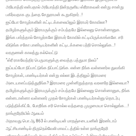
அயோத்தி என்பதால் அயோத்தி நின்றருளிய ஸ்ரீராகவன் என்று சான்று
பகிர்வதாக குடந்தை சேதுராமன் கூறுகிறார்…!
ஐய்யோ சோழர்களின் கட்டிடக்கலையிலும் இராமர் கோவிலா?
தமிழர்களுக்கும் இராமருக்கும் சம்பந்தமே இல்லைனு சொன்னானுக.
இங்க பார்த்தால் சோழர்களே இராமர் கோவில் கட்டியிருக்காங்களே. சரி
விடுங்க சகோ பாண்டியர்களின் கட்டிடக்கலை பற்றி சொல்லுங்க…!
வரகுணன் காலத்து கல்வெட்டு
“ஸ்ரீ ராகவேந்திர பெருமாளுக்கு வைத்த பத்துமா நிலம்“
ஐய்யய்யோ நிப்பாட்டுங்க நிப்பாட்டுங்க. என்ன நீங்க வள்ளலார்ல துவங்கி
சோழர்கள், பாண்டியர்கள் என்று எல்லா இடத்திலும் இராமரை
அடையாளப்படுத்துறீங்க? இராமரை முன்னிறுத்தாத வரலாறே இல்லையா?
தமிழர்களுக்கும் இராமருக்கும் சம்பந்தமே இல்லைனு சொன்னானுக, நீங்க
என்னடான்னா வள்ளலார் முதல் சோழர்கள் பாண்டியர்கள்னு தொடர்பு
படுத்திக்கிட்டே போறீங்க சரி சொல்ல வந்ததை முழுமையா சொல்லுங்க….!
நாங்குநேரியில் ஆலயம்
அதாவது பொ.ஆ 863 ல் பாண்டியன் மாறஞ்சடையனின் இரண்டாம்
ஆட்சியாண்டில் திருநெல்வேலி மாவட்டத்தில் உள்ள நாங்குநேரி
மனோன்மனீஸ்வரர் ஆலயத்தில் உள்ள கல்வெட்டில் இராமர் கோவிலுக்கு