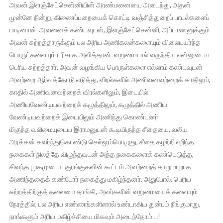
அவன் இளஞ்சேட்சென்னியின் அரண்மனையை அடைந்து, அதன்
முன்னே நின்று, கிணைப்பறையைக் கொட்டி வஞ்சித்துறைப் பாடல்களைப்
பாடினான். அவனைக் கண்டவுடன், இளஞ்சேட்சென்னி, அப்பாணனுக்கும்
அவன் சுற்றத்தாருக்கும் பல அரிய அணிகலன்களையும் விலையுயர்ந்த
பொருட்களையும் பரிசாக அளித்தான். வறுமையால் வருந்திய என்னுடைய
பெரிய சுற்றத்தார், அவன் வழங்கிய பொருள்களை எல்லாம் கண்டவுடன்
அவற்றை ஆர்வத்தோடு எடுத்து, விரல்களில் அணிவனவற்றைக் காதிலும்,
காதில் அணிவனவற்றைக் விரல்களிலும், இடையில்
அணியவேண்டியவற்றைக் கழுத்திலும், கழுத்தில் அணிய
வேண்டியவற்றைக் இடையிலும் அணிந்து கொண்டனர்.
மிகுந்த வலிமையுடைய இராமனுடன் கூடியிருந்த சீதையை, வலிய
அரக்கன் கவர்ந்துகொண்டு செல்லும்பொழுது, சீதை கழற்றி எறிந்த
நகைகள் நிலத்தே விழுந்தவுடன் அந்த நகைகளைக் கண்டெடுத்த,
சிவந்த முகமுடைய குரங்குகளின் கூட்டம் அவற்றைத் தாறுமாறாக
அணிந்ததைக் கண்டோர் நகைத்து மகிழ்ந்தனர். அதுபோல், பெரிய
சுற்றத்திற்குத் தலைமை தாங்கி, அவர்களின் வறுமையைக் களையும்
நேரத்தில், பல அரிய எண்ணங்களினால் உண்டாகிய துன்பம் நீங்குமாறு,
நாங்களும் அரிய மகிழ்ச்சியை மிகவும் அடைந்தோம்….!