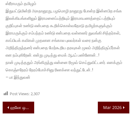
ஸ்ரீராமரும் தமிழும்
இதுமட்டுமின்றி அகநானூறு, பழமொழி நானூறு போன்ற இன்னபிற சங்க
இலக்கியங்களிலும் இராமனைப்பற்றியும் இராமாயணத்தைப் பற்றியும்
குறிப்புகள் உண்டு என்பதை கூறிக்கொள்வதோடு தமிழர்களுக்கும்
இராமருக்கும் சம்பந்தம் உண்டு என்பதை வள்ளலார் துவங்கி சித்தர்கள்,
காப்பியக் கவிகள் முதலான சங்கால புலவர்கள் வரை நன்கு
அறிந்திருந்தனர் என்பதை மேற்கூறிய தரவுகள் மூலம் அறிந்திருப்பீர்கள்
என நம்புகிறேன். என்று முடித்து மைக் ஆஃப் பண்ணேன்…!
நான் முடித்ததும் அங்கிருந்து என்னை ரிமூவ் செய்துவிட்டனர். எனக்கும்
கொஞ்சநேரம் நேரம்போச்சினு ரிலாக்ஸா வந்துட்டேன்..!
– பா இந்துவன்
Post Views:
2,307
ஹலோ ஒரு நிமிடம்…
Mar 2026