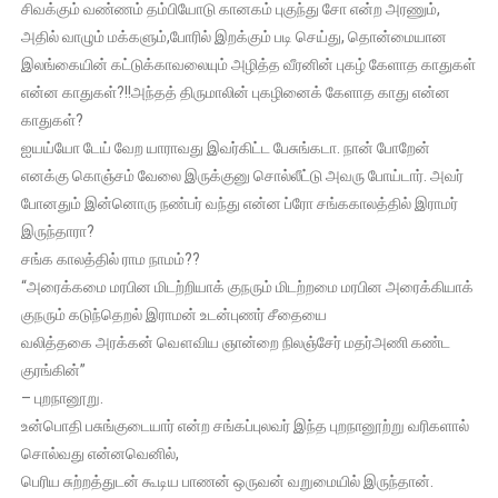
சிவக்கும் வண்ணம் தம்பியோடு கானகம் புகுந்து சோ என்ற அரணும்,
அதில் வாழும் மக்களும்,போரில் இறக்கும் படி செய்து, தொன்மையான
இலங்கையின் கட்டுக்காவலையும் அழித்த வீரனின் புகழ் கேளாத காதுகள்
என்ன காதுகள்?!!அந்தத் திருமாலின் புகழினைக் கேளாத காது என்ன
காதுகள்?
ஐயய்யோ டேய் வேற யாராவது இவர்கிட்ட பேசுங்கடா. நான் போறேன்
எனக்கு கொஞ்சம் வேலை இருக்குனு சொல்லீட்டு அவரு போய்டார். அவர்
போனதும் இன்னொரு நண்பர் வந்து என்ன ப்ரோ சங்ககாலத்தில் இராமர்
இருந்தாரா?
சங்க காலத்தில் ராம நாமம்??
“அரைக்கமை மரபின மிடற்றியாக் குநரும் மிடற்றமை மரபின அரைக்கியாக்
குநரும் கடுந்தெறல் இராமன் உடன்புணர் சீதையை
வலித்தகை அரக்கன் வௌவிய ஞான்றை நிலஞ்சேர் மதர்அணி கண்ட
குரங்கின்”
– புறநானூறு.
உன்பொதி பசுங்குடையார் என்ற சங்கப்புலவர் இந்த புறநானூற்று வரிகளால்
சொல்வது என்னவெனில்,
பெரிய சுற்றத்துடன் கூடிய பாணன் ஒருவன் வறுமையில் இருந்தான்.