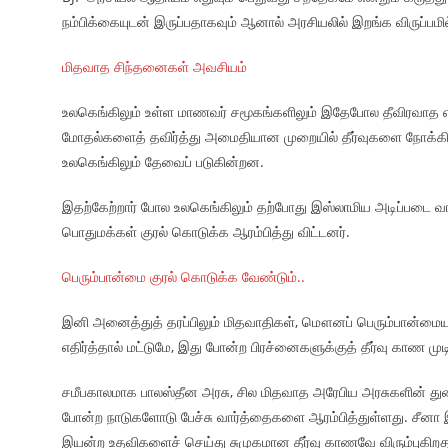
நம்பிக்கையுடன் இருப்பதாகவும் ஆனால் அரசியலில் இறங்க விருப்பமில்
மிதவாத சிந்தனைகள் அவசியம்
உலகெங்கிலும் உள்ள மாணவர் சமூகங்களிலும் இதேபோல தீவிரவாத 
மோதல்களைத் தவிர்த்து அமைதியான முறையில் தீர்வுகளை நோக்கி
உலகெங்கிலும் தேவைப் படுகின்றன.
இதற்கேற்றார் போல உலகெங்கிலும் தற்போது இஸ்லாமிய அடிப்படை வா
பொதுமக்கள் குரல் கொடுக்க ஆரம்பித்து விட்டனர்.
பெரும்பான்மை குரல் கொடுக்க வேண்டும்..
இனி அனைத்துத் தரப்பிலும் மிதவாதிகள், மௌனப் பெரும்பான்மையாக
எதிர்த்தால் மட்டுமே, இது போன்ற பிரச்னைகளுக்குத் தீர்வு காண முடி
சமீபகாலமாக பாலஸ்தீன அரசு, சில மிதவாத அரேபிய அரசுகளின் துண
போன்ற நாடுகளோடு பேச்சு வார்த்தைகளை ஆரம்பித்துள்ளது. சீனா 
இயன்ற உதவிகளைச் செய்து சுமுகமான தீர்வு காணவே விரும்புகிறத