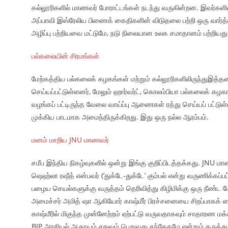
கல்லூரிகளில் மாணவர் போராட்டங்கள் நடந்து வருகின்றன. இவர்களில் 
அப்பாவி இஸ்ரேலிய பிணைக் கைதிகளின் விடுதலை பற்றி ஒரு வார்த்தை 
அழிப்பு பற்றியவை மட்டுமே, நடு நிலையான உலக சமாதானம் பற்றியத
பல்கலையின் சிரமங்கள்
மேற்கத்திய பல்கலைக் கழகங்கள் மற்றும் கல்லூரிகளிலிருந்துஇத
செய்யப்பட்டுள்ளனர், மேலும் ஹார்வர்ட், கொலம்பியா பல்கலைக் கழக
வழங்கப் பட்டிருந்த வேலை வாய்ப்பு ஆணைகள் ரத்து செய்யப் பட்ட
முக்கிய பாடமாக அமைந்திருக்கிறது. இது ஒரு நல்ல ஆரம்பம்.
மனம் மாறிய JNU மாணவர்
சமீப இந்திய நிகழ்வுகளில் ஒன்று இங்கு குறிப்பிடத்தக்கது. JNU ம
ஷெஹ்லா ரஷீத் என்பவர் (‘துக்டே-துக்டே’ கும்பல் என்று வருணிக்கப
பழைய செயல்களுக்கு வருத்தம் தெரிவித்து கிழிமிக்கு ஒரு நீண்ட பேட
அமைச்சர் அமித் ஷா ஆகியோர் காஷ்மீர் பிரச்சனையை சிறப்பாகக் கை
காஷ்மீரில் மிகுந்த முன்னேற்றம் ஏற்பட்டு வருவதாகவும் சாதாரண 
BJP அரசியல் ஆதாயம் எதுவும் பெறுவது சந்தேகமே என்றும் கருத்து த