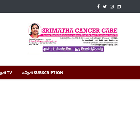
தேசி TV
சுதேசி SUBSCRIPTION