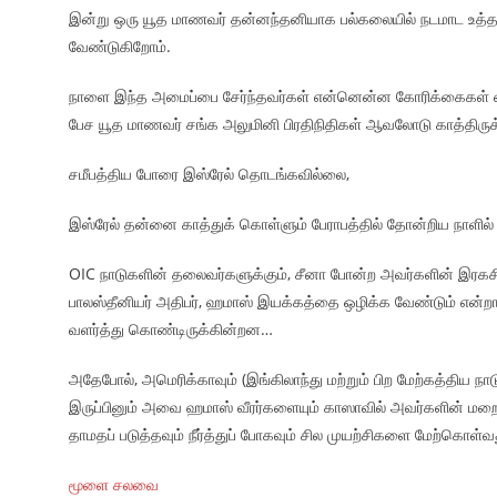
இன்று ஒரு யூத மாணவர் தன்னந்தனியாக பல்கலையில் நடமாட உத்த
வேண்டுகிறோம்.
நாளை இந்த அமைப்பை சேர்ந்தவர்கள் என்னென்ன கோரிக்கைகள் வைப
பேச யூத மாணவர் சங்க அலுமினி பிரதிநிதிகள் ஆவலோடு காத்திருக்கின
சமீபத்திய போரை இஸ்ரேல் தொடங்கவில்லை,
இஸ்ரேல் தன்னை காத்துக் கொள்ளும் பேராபத்தில் தோன்றிய நாளில் 
OIC நாடுகளின் தலைவர்களுக்கும், சீனா போன்ற அவர்களின் இரகச
பாலஸ்தீனியர் அதிபர், ஹமாஸ் இயக்கத்தை ஒழிக்க வேண்டும் என்றாலு
வளர்த்து கொண்டிருக்கின்றன…
அதேபோல், அமெரிக்காவும் (இங்கிலாந்து மற்றும் பிற மேற்கத்திய நா
இருப்பினும் அவை ஹமாஸ் வீரர்களையும் காஸாவில் அவர்களின் மற
தாமதப் படுத்தவும் நீர்த்துப் போகவும் சில முயற்சிகளை மேற்கொள்
மூளை சலவை