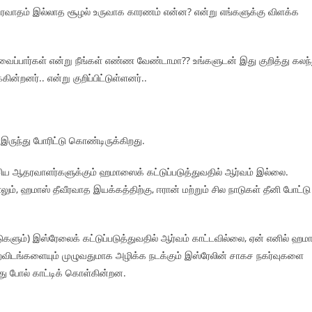
ரவாதம் இல்லாத சூழல் உருவாக காரணம் என்ன? என்று எங்களுக்கு விளக்க
்பார்கள் என்று நீங்கள் எண்ண வேண்டாமா?? உங்களுடன் இது குறித்து கலந்
்றனர்.. என்று குறிப்பிட்டுள்ளனர்..
இருந்து போரிட்டு கொண்டிருக்கிறது.
ிய ஆதரவாளர்களுக்கும் ஹமாஸைக் கட்டுப்படுத்துவதில் ஆர்வம் இல்லை.
ம், ஹமாஸ் தீவீரவாத இயக்கத்திற்கு, ஈரான் மற்றும் சில நாடுகள் தீனி போட்டு
டுகளும்) இஸ்ரேலைக் கட்டுப்படுத்துவதில் ஆர்வம் காட்டவில்லை, ஏன் எனில் ஹமா
ைவிடங்களையும் முழுவதுமாக அழிக்க நடக்கும் இஸ்ரேலின் சாகச நகர்வுகளை
வது போல் காட்டிக் கொள்கின்றன.