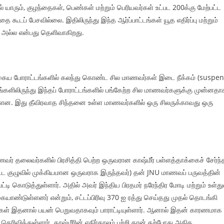
யாரும், குழந்தைகள், பெண்கள் மற்றும் பெரியவர்கள் உட்பட 200க்கு மேற்பட்ட
கூடப் பேசவில்லை. இதிலிருந்து இந்த ஆர்ப்பாட்டங்கள் யூத எதிர்ப்பு மற்றும்
ு அல்ல என்பது தெளிவாகிறது.
்தகைய போராட்டங்களில் கலந்து கொண்ட சில மாணவர்கள் இடை நீக்கம் (suspen
ங்களிலிருந்து இந்தப் போராட்டங்களில் பங்கேற்ற சில மாணவர்களுக்கு முன்னதா
ுள்ளன. இது தீவிரவாத சிந்தனை உள்ள மாணவர்களில் ஒரு சிலருக்காவது ஒரு
ாணவர் தலைவர்களில் பிரசித்தி பெற்ற ஒருவரான காஷ்மீர் பள்ளத்தாக்கைச் சேர்ந்
்பட்ட குழுவில் முக்கியமான ஒருவராக இருந்தவர்) தன் JNU மாணவப் பருவத்தின்
்டி கொடுத்துள்ளார். அதில் அவர் இந்திய பிரதமர் நரேந்திர மோடி மற்றும் உள்த
யாண்டுள்ளனர் என்றும், சட்டப்பிரிவு 370 ஐ ரத்து செய்தது முதல் தொடங்கி
மக்கள் இதனால் பயன் பெறுவதாகவும் பாராட்டியுள்ளார். ஆனால் இதன் காரணமாக
ெரிவித்துள்ளார். காஷ்மீரின் எதிர்காலம் பற்றி தான் தற்போது அதிக